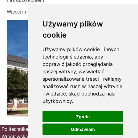
nas dużo kobiet!).
Więcej informacji na stronie internetowej
CCSU »
.
Używamy plików
cookie
Używamy plików cookie i innych
technologii śledzenia, aby
poprawić jakość przeglądania
naszej witryny, wyświetlać
spersonalizowane treści i reklamy,
analizować ruch w naszej witrynie
i wiedzieć, skąd pochodzą nasi
użytkownicy.
Zgoda
Politechnika
Polsko-
Odmawiam
Wrocławska
Amerykańska