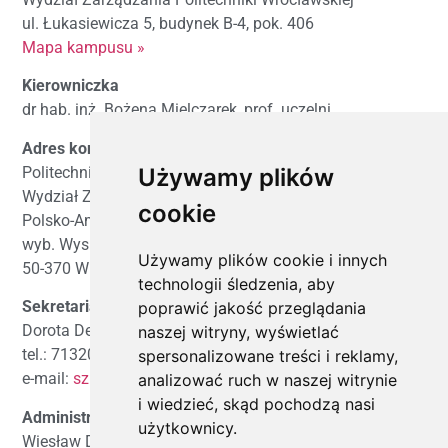
ul. Łukasiewicza 5, budynek B-4, pok. 406
Mapa kampusu »
Kierowniczka
dr hab. inż. Bożena Mielczarek, prof. uczelni
Adres korespondencyjny
Politechnika Wrocławska
Używamy plików
Wydział Zarządzania
cookie
Polsko-Amerykańska Szkoła Biznesu
wyb. Wyspiańskiego 27
Używamy plików cookie i innych
50-370 Wrocław
technologii śledzenia, aby
Sekretariat
poprawić jakość przeglądania
Dorota Dembkowska
naszej witryny, wyświetlać
tel.: 713202248
spersonalizowane treści i reklamy,
e-mail:
szkola.biznesu@pwr.edu.pl
analizować ruch w naszej witrynie
i wiedzieć, skąd pochodzą nasi
Administrator strony
użytkownicy.
Wiesław Dobrowolski